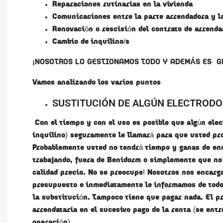
Reparaciones rutinarias en la vivienda
Comunicaciones entre la parte arrendadora y l
Renovación o rescisión del contrato de arrend
Cambio de inquilino/s
¡NOSOTROS LO GESTIONAMOS TODO Y ADEMÁS ES
G
Vamos analizando los varios puntos
SUSTITUCIÓN DE ALGÚN ELECTRODO
Con el tiempo y con el uso es posible que algún ele
inquilino) seguramente le llamará para que usted pr
Probablemente usted no tendrá tiempo y ganas de enc
trabajando, fuera de Benidorm o simplemente que no 
calidad precio. No se preocupe! Nosotros nos encarg
presupuesto e inmediatamente le informamos de todo
la substitución. Tampoco tiene que pagar nada. El pr
arrendataria en el sucesivo pago de la renta (se ent
operación).