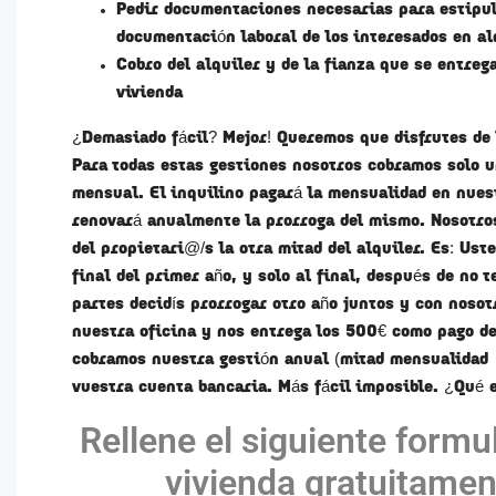
Pedir documentaciones necesarias para estipula
documentación laboral de los interesados en al
Cobro del alquiler y de la fianza que se entreg
vivienda
¿Demasiado fácil? Mejor! Queremos que disfrutes de l
Para todas estas gestiones nosotros cobramos solo un
mensual. El inquilino pagará la mensualidad en nues
renovará anualmente la prorroga del mismo. Nosotros
del propietari@/s la otra mitad del alquiler. Es: Ust
final del primer año, y solo al final, después de no
partes decidís prorrogar otro año juntos y con nosot
nuestra oficina y nos entrega los 500€ como pago de
cobramos nuestra gestión anual (mitad mensualidad 
vuestra cuenta bancaria. Más fácil imposible. ¿Qué
Rellene el siguiente formu
vivienda gratuitamen