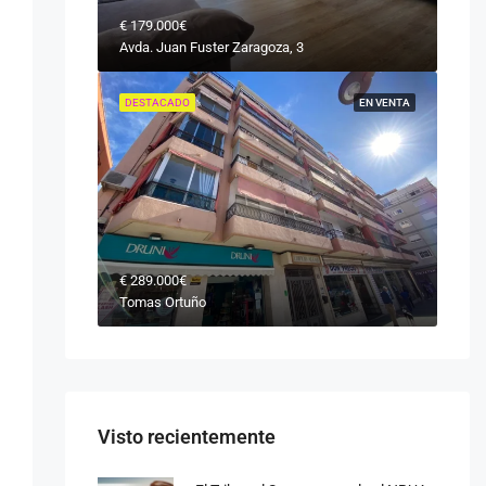
€
179.000€
Avda. Juan Fuster Zaragoza, 3
DESTACADO
EN VENTA
€
289.000€
Tomas Ortuño
Visto recientemente