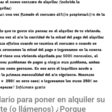
r el nuevo contrato de alquiler (incluida la
quilar)
ará una vez firmado el contrato al/l@s propietari@/s de la
o que te guste sin pensar en el alquiler de tu vivienda.
a vez al año la cantidad de la mitad del pago del alquiler
tra oficina cuando se termina el contrato o cuando se
 retenemos la mitad del pago e ingresamos en la cuenta
ed tiene una vivienda alquilada por
500€ mensuales
, al
 tener problemas de pagos y ningún otro problema, ambas
ros como gestores. En ese acto el inquilino acude a
 la primera mensualidad del año siguiente. Nosotros
► 250€ en este caso) e ingresamos los otros 250€ en
 esperas?
Infórmate gratis
lario para poner en alquiler su
te (o llámenos) ¿Porque