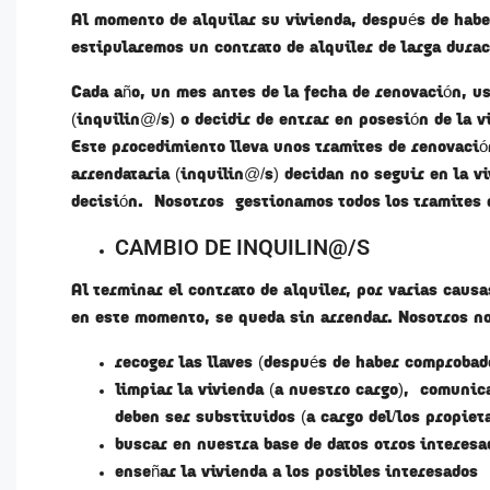
Al momento de alquilar su vivienda, después de habe
estipularemos un contrato de alquiler de larga durac
Cada año, un mes antes de la fecha de renovación, u
(inquilin@/s) o decidir de entrar en posesión de la v
Este procedimiento lleva unos tramites de renovació
arrendataria (inquilin@/s) decidan no seguir en la v
decisión. Nosotros gestionamos todos los tramites 
CAMBIO DE INQUILIN@/S
Al terminar el contrato de alquiler, por varias causa
en este momento, se queda sin arrendar. Nosotros n
recoger las llaves (después de haber comprobado
limpiar la vivienda (a nuestro cargo), comunic
deben ser substituidos (a cargo del/los propiet
buscar en nuestra base de datos otros interesa
enseñar la vivienda a los posibles interesados