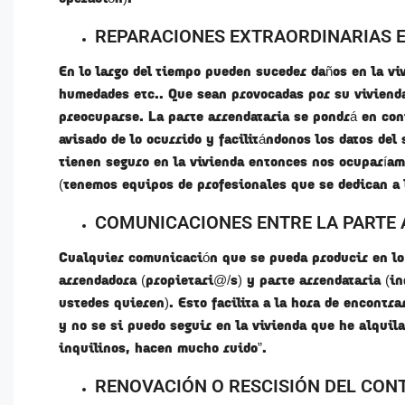
REPARACIONES EXTRAORDINARIAS E
En lo largo del tiempo pueden suceder daños en la vi
humedades etc.. Que sean provocadas por su vivienda
preocuparse. La parte arrendataria se pondrá en con
avisado de lo ocurrido y facilitándonos los datos de
tienen seguro en la vivienda entonces nos ocuparíam
(tenemos equipos de profesionales que se dedican a 
COMUNICACIONES ENTRE LA PARTE 
Cualquier comunicación que se pueda producir en lo 
arrendadora (propietari@/s) y parte arrendataria (inq
ustedes quieren). Esto facilita a la hora de encontr
y no se si puedo seguir en la vivienda que he alquil
inquilinos, hacen mucho ruido”.
RENOVACIÓN O RESCISIÓN DEL CO