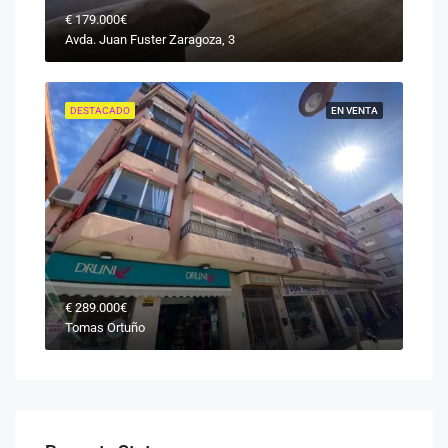
€
179.000€
Avda. Juan Fuster Zaragoza, 3
DESTACADO
EN VENTA
€
289.000€
Tomas Ortuño