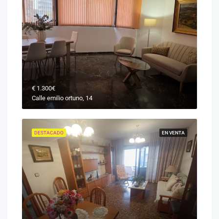
€
1.300€
Calle emilio ortuno, 14
DESTACADO
EN VENTA