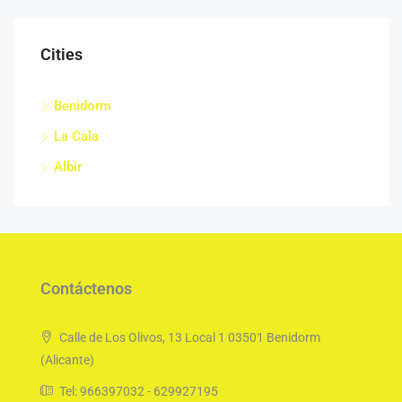
Cities
Benidorm
La Cala
Albir
Contáctenos
Calle de Los Olivos, 13 Local 1 03501 Benidorm
(Alicante)
Tel: 966397032 - 629927195