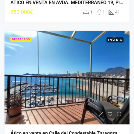
ÁTICO EN VENTA EN AVDA. MEDITERRÁNEO 19, Playa de Levante, Benidorm REF422N
250.000€
1
1
41
DESTACADO
EN VENTA
Ático en venta en Calle del Condestable Zaragoza 36, Puerto, Benidorm-REF403N