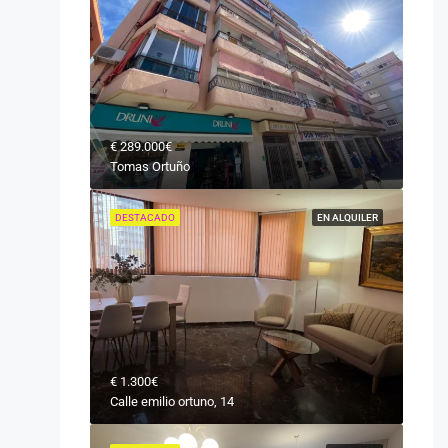
€
289.000€
Tomas Ortuño
DESTACADO
EN ALQUILER
€
1.300€
Calle emilio ortuno, 14