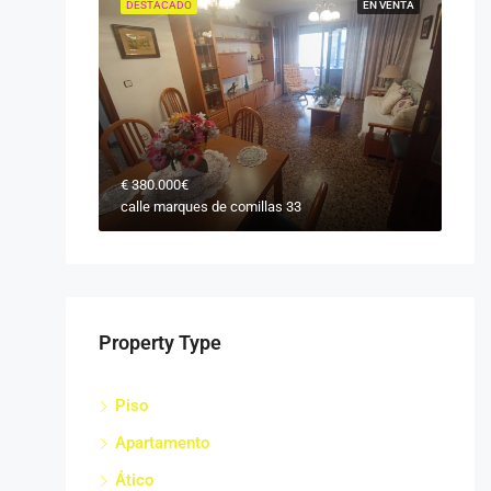
DESTACADO
EN VENTA
€
380.000€
calle marques de comillas 33
Property Type
Piso
Apartamento
Ático