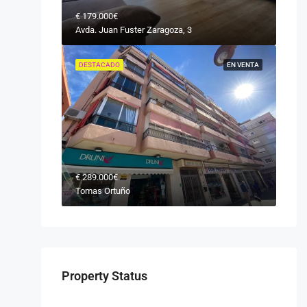
€
179.000€
Avda. Juan Fuster Zaragoza, 3
DESTACADO
EN VENTA
€
289.000€
Tomas Ortuño
iente, Benidorm!
Property Status