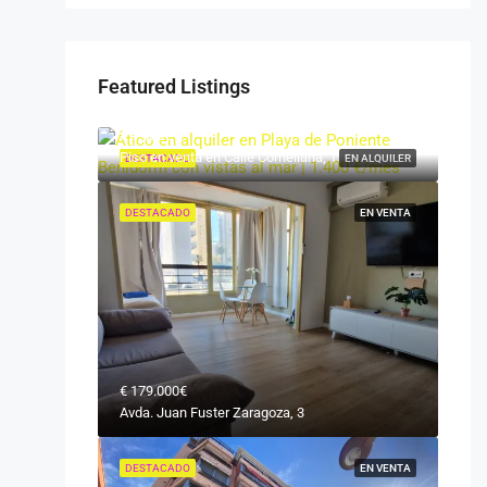
Featured Listings
€
1.400€
Piso en venta en Calle Cornellana, 1
DESTACADO
EN ALQUILER
DESTACADO
EN VENTA
€
179.000€
Avda. Juan Fuster Zaragoza, 3
DESTACADO
EN VENTA