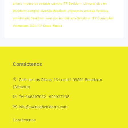
ahorro impuestos vivienda
cambio ITP Benidorm
comprar piso en
Benidorm
comprar vivienda Benidorm
impuestos vivienda Valencia
inmobiliaria Benidorm
inversión inmobiliaria Benidorm
ITP Comunidad
Valenciana 2026
ITP Costa Blanca
Contáctenos
Calle de Los Olivos, 13 Local 1 03501 Benidorm
(Alicante)
Tel: 966397032 - 629927195
info@tucasabenidorm.com
Contáctenos